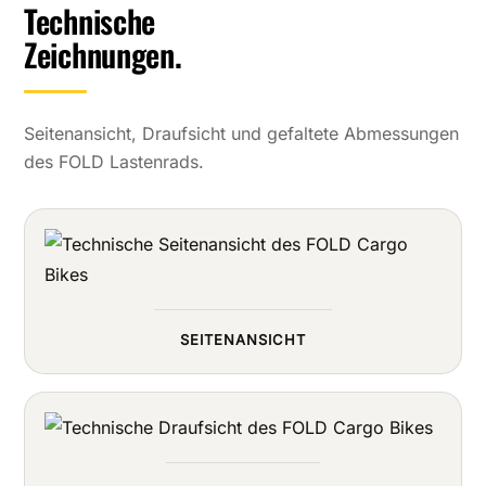
Technische
Satori Sorata
Display
Zeichnungen.
Shimano SC-EM800
Sattel
Velo VL-4494
Getriebenabe
Seitenansicht, Draufsicht und gefaltete Abmessungen
Shimano Nexus 5 Di2
des FOLD Lastenrads.
Pedale
Klapp-Pedale
Antrieb
Gates Carbon Drive
Ständer
FOLD
SEITENANSICHT
Gepäckträger
FOLD